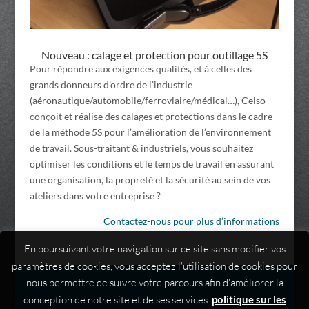
Nouveau : calage et protection pour outillage 5S
Pour répondre aux exigences qualités, et à celles des
grands donneurs d’ordre de l’industrie
(aéronautique/automobile/ferroviaire/médical…), Celso
conçoit et réalise des calages et protections dans le cadre
de la méthode 5S pour l’amélioration de l’environnement
de travail. Sous-traitant & industriels, vous souhaitez
optimiser les conditions et le temps de travail en assurant
une organisation, la propreté et la sécurité au sein de vos
ateliers dans votre entreprise ?
Contactez-nous pour plus d’informations
En poursuivant votre navigation sur ce site sans modifier vos
paramètres de cookies, vous acceptez l'utilisation de cookies pour
nous permettre de suivre votre parcours afin d'améliorer la
conception de notre site et de ses services.
politique sur les