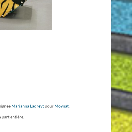
 signée
Marianna Ladreyt
pour
Moynat
.
 part entière.