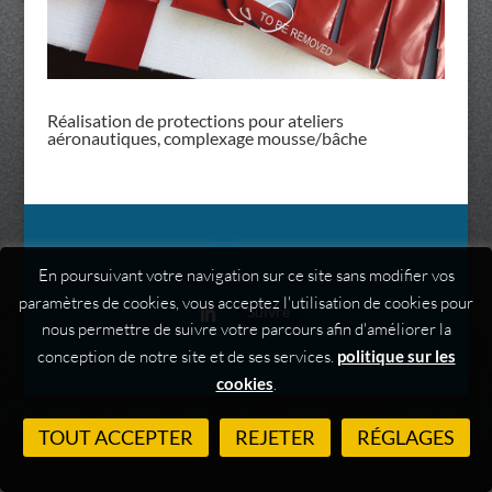
Réalisation de protections pour ateliers
aéronautiques, complexage mousse/bâche
En poursuivant votre navigation sur ce site sans modifier vos
paramètres de cookies, vous acceptez l'utilisation de cookies pour
Suivre
nous permettre de suivre votre parcours afin d'améliorer la
conception de notre site et de ses services.
politique sur les
cookies
.
TOUT ACCEPTER
REJETER
RÉGLAGES