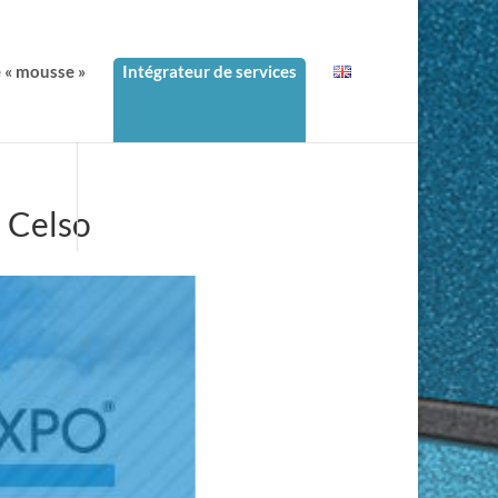
e « mousse »
Intégrateur de services
e Celso