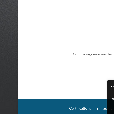
Complexage mousses-bâche
En
s
Certifications
Engagement