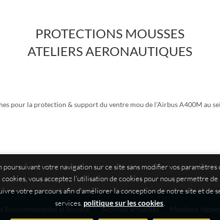
PROTECTIONS MOUSSES
ATELIERS AERONAUTIQUES
s pour la protection & support du ventre mou de l’Airbus A400M au sein
 poursuivant votre navigation sur ce site sans modifier vos paramètres
cookies, vous acceptez l'utilisation de cookies pour nous permettre de
uivre votre parcours afin d'améliorer la conception de notre site et de s
services.
politique sur les cookies
.
 Environnemental et Sociétal
Archives actualités
Mentions légales