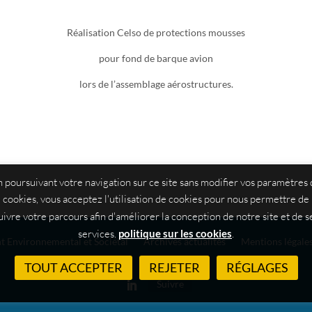
Réalisation Celso de protections mousses
pour fond de barque avion
lors de l’assemblage aérostructures.
 poursuivant votre navigation sur ce site sans modifier vos paramètres
cookies, vous acceptez l'utilisation de cookies pour nous permettre de
uivre votre parcours afin d'améliorer la conception de notre site et de s
services.
politique sur les cookies
.
 Environnemental et Sociétal
Archives actualités
Mentions légales
TOUT ACCEPTER
REJETER
RÉGLAGES
Suivre