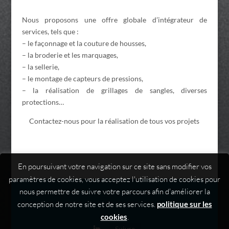
Nous proposons une offre globale d’intégrateur de
services, tels que :
– le façonnage et la couture de housses,
– la broderie et les marquages,
– la sellerie,
– le montage de capteurs de pressions,
– la réalisation de grillages de sangles, diverses
protections…
Contactez-nous pour la réalisation de tous vos projets
En poursuivant votre navigation sur ce site sans modifier vos
paramètres de cookies, vous acceptez l'utilisation de cookies pour
nous permettre de suivre votre parcours afin d'améliorer la
conception de notre site et de ses services.
politique sur les
cookies
.
Suivre